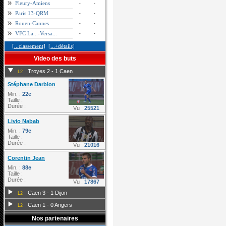
Fleury-Amiens
-
-
Paris 13-QRM
-
-
Rouen-Cannes
-
-
VFC La...-Versa...
-
-
[...classement]
[...+détails]
Video des buts
Troyes 2 - 1 Caen
L2
Stéphane Darbion
Min. :
22e
Taille :
Durée :
Vu :
25521
Livio Nabab
Min. :
79e
Taille :
Durée :
Vu :
21016
Corentin Jean
Min. :
88e
Taille :
Durée :
Vu :
17867
Caen 3 - 1 Dijon
L2
Caen 1 - 0 Angers
L2
Nos partenaires