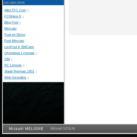
Les sites Amis
AllezTFC.Com
+
FCNhisto.fr
+
Blog Foot
+
Mercato
Foot en Direct
Foot Mercato
LiveFoot.fr SMCaen
Olympique Lyonnais
+
OM
+
RC Lensois
+
Stade Rennais 1901
+
Web Girondins
+
Mickaël MELIGNE
Mickaël GESLIN