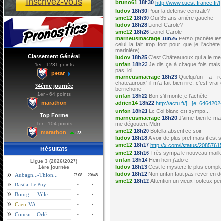
Inscrivez-vous
bruno61
18h30
http://www.ouest-france.fr/[
ludov
18h30
Pour la defense centrale?
smc12
18h30
Oui 35 ans arrière gauche
ludov
18h28
Lionel Carole?
smc12
18h26
Lionel Carole
marneusmacrage
18h26
Perso j'achète les
celui la fait trop foot pour que je l'achè
marinière)
Classement Général
ludov
18h25
C'est Châteauroux qui a le mem
unfan
18h23
Je dis ça à chaque fois mais 
1er - 1231 points
pas..lol
petar
marneusmacrage
18h23
Quelqu'un a r
chateauroux" il m'a fait bien rire, c'est vra
34ème journèe
berrichone
1er - 64 points
unfan
18h22
Bon s'il monte je l'achète
adrien14
18h22
marathon
http://actu.fr/[...]e_6464202
unfan
18h21
Le Col blanc est sympa...
Top Forme
marneusmacrage
18h20
J'aime bien le mai
1er - 104 points
me dégoutent Mdrr
smc12
18h20
Botella absent ce soir
marathon
+23
ludov
18h18
A voir de plus pret mais il est
smc12
18h17
http://x.com/i/status/20857
Résultats
smc12
18h16
Très sympa le nouveau maillo
unfan
18h14
Hein hein j'adore
Ligue 3 (2026/2027)
ludov
18h13
Cest le mystere le plus comple
1ère journèe
ludov
18h12
Non unfan faut pas rever en d
Aubagn...-Thion...
07.08
20h45
smc12
18h12
Attention un vieux footeux pe
Bastia-Le Puy
-
-
Bourg-...-Ville...
-
-
Caen
-VA
-
-
Concar...-Orlé...
-
-