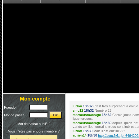
Mon compte
ludov
18h32
C'est tres surprenant a voir j
Pseudo
smc12
18h32
Numéro 23
marneusmacrage
18h32
Carole jouait dan
Mot de passe
ligue turques.
marneusmacrage
18h30
depuis qu'on est
Mot de passe oublié ?
variés textiles, certains trucs sont intéressa
ludov
18h30
Mais il est cuit lui ???
Vous n'êtes pas encore membre ?
adrien14
18h30
http://actu.fr/[...]e_6464209