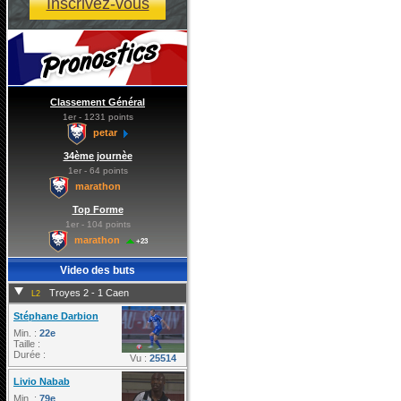
Inscrivez-vous
Classement Général
1er - 1231 points
petar
34ème journèe
1er - 64 points
marathon
Top Forme
1er - 104 points
marathon
+23
Video des buts
Troyes 2 - 1 Caen
L2
Stéphane Darbion
Min. :
22e
Taille :
Durée :
Vu :
25514
Livio Nabab
Min. :
79e