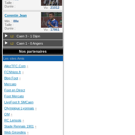
Taille :
Durée :
Vu :
21012
Corentin Jean
Min. :
88e
Taille :
Durée :
Vu :
17861
Caen 3 - 1 Dijon
L2
Caen 1 - 0 Angers
L2
Nos partenaires
Les sites Amis
AllezTFC.Com
+
FCNhisto.fr
+
Blog Foot
+
Mercato
Foot en Direct
Foot Mercato
LiveFoot.fr SMCaen
Olympique Lyonnais
+
OM
+
RC Lensois
+
Stade Rennais 1901
+
Web Girondins
+