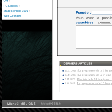
OM
+
RC Lensois
+
Stade Rennais 1901
+
Pseudo :
Web Girondins
+
Vous avez la possib
caractères
maximum.
DERNIERS ARTICLES
Le programme de la 1 ère jou
23.07.2026 |
Le programme de la 14 ème j
23.11.2025 |
Résultats de la 13 ème journ...
8.11.2025 |
Le programme de le 13 ème jo
2.11.2025 |
Mickaël MELIGNE
Mickaël GESLIN