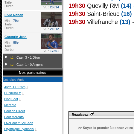
Taille :
19h30
Quevilly RM
(14)
Durée :
Vu :
25514
19h30
Saint-Brieuc
(16)
Livio Nabab
19h30
Villefranche
(13)
-
Min. :
79e
Taille :
Durée :
Vu :
21012
Corentin Jean
Min. :
88e
Taille :
Durée :
Vu :
17861
Caen 3 - 1 Dijon
L2
Caen 1 - 0 Angers
L2
Nos partenaires
Les sites Amis
AllezTFC.Com
+
FCNhisto.fr
+
Blog Foot
+
Mercato
Foot en Direct
Réagissez
Foot Mercato
LiveFoot.fr SMCaen
Olympique Lyonnais
+