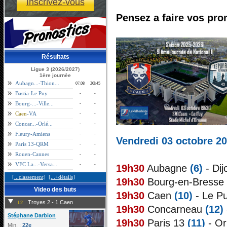
Inscrivez-vous
Pensez a faire vos pron
Résultats
Ligue 3 (2026/2027)
1ère journèe
Aubagn...-Thion...
07.08
20h45
Bastia-Le Puy
-
-
Bourg-...-Ville...
-
-
Caen
-VA
-
-
Concar...-Orlé...
-
-
Fleury-Amiens
-
-
Vendredi 03 octobre 2
Paris 13-QRM
-
-
Rouen-Cannes
-
-
VFC La...-Versa...
-
-
19h30
Aubagne
(6)
- Di
[...classement]
[...+détails]
19h30
Bourg-en-Bresse
Video des buts
19h30
Caen
(10)
- Le P
Troyes 2 - 1 Caen
L2
19h30
Concarneau
(12)
Stéphane Darbion
19h30
Paris 13
(11)
- Or
Min. :
22e