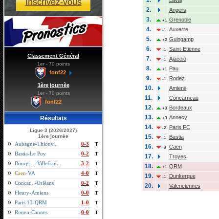
Inscrivez-vous
2.
Angers
3.
Grenoble
+1
4.
Auxerre
-1
5.
Guingamp
+2
6.
Saint-Etienne
-1
Classement Général
7.
Ajaccio
-1
1er - 70 points
8.
Pau
+1
fonf22
9.
Rodez
-1
1ère journèe
10.
Amiens
1er - 70 points
11.
Concarneau
fonf22
12.
Bordeaux
+3
13.
Annecy
Résultats
+3
14.
Paris FC
-2
Ligue 3 (2026/2027)
1ère journèe
15.
Bastia
-1
Aubagne-Thionv...
0-3
T
16.
Caen
-3
Bastia-Le Puy
0-2
T
17.
Troyes
Bourg-...-Villefran...
3-2
T
18.
QRM
+1
Caen
-VA
4-0
T
19.
Dunkerque
-1
Concar...-Orléans
0-2
T
20.
Valenciennes
Fleury-Amiens
0-0
T
Paris 13-QRM
1-0
T
Rouen-Cannes
0-0
T