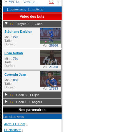
VFC La...-Versaille...
3-2
T
[...classement]
[...+détails]
Video des buts
Troyes 2 - 1 Caen
L2
Stéphane Darbion
Min. :
22e
Taille :
Durée :
Vu :
25566
Livio Nabab
Min. :
79e
Taille :
Durée :
Vu :
21058
Corentin Jean
Min. :
88e
Taille :
Durée :
Vu :
17893
Caen 3 - 1 Dijon
L2
Caen 1 - 0 Angers
L2
Nos partenaires
Les sites Amis
AllezTFC.Com
+
FCNhisto.fr
+