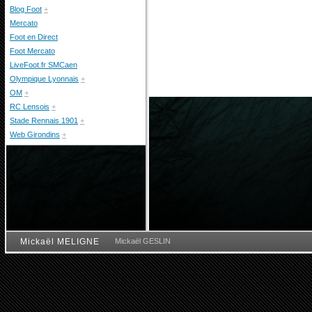
Blog Foot
+
Mercato
Foot en Direct
Foot Mercato
LiveFoot.fr SMCaen
Olympique Lyonnais
+
OM
+
RC Lensois
+
Stade Rennais 1901
+
Web Girondins
+
Mickaël MELIGNE
Mickaël GESLIN