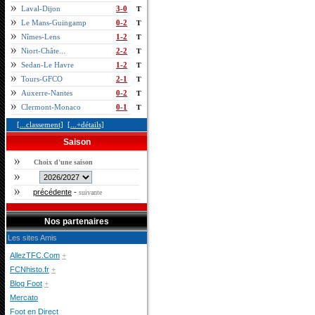
Laval-Dijon
3-0
T
Le Mans-Guingamp
0-2
T
Nîmes-Lens
1-2
T
Niort-Châte...
2-2
T
Sedan-Le Havre
1-2
T
Tours-GFCO
2-1
T
Auxerre-Nantes
0-2
T
Clermont-Monaco
0-1
T
[...classement]
[...+détails]
Saison
Choix d'une saison
précédente
-
suivante
Nos partenaires
Les sites Amis
AllezTFC.Com
+
FCNhisto.fr
+
Blog Foot
+
Mercato
Foot en Direct