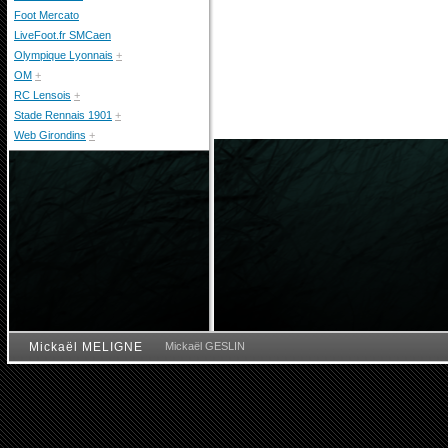
Foot Mercato
LiveFoot.fr SMCaen
Olympique Lyonnais
+
OM
+
RC Lensois
+
Stade Rennais 1901
+
Web Girondins
+
Mickaël MELIGNE
Mickaël GESLIN