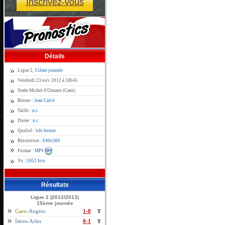
Inscrivez-vous
Détails
Ligue 2,
15ème journée
Vendredi 23 nov. 2012 à 18h45
Stade Michel d'Ornano (Caen)
Buteur :
Jean Calvé
Taille :
n.c.
Durée :
n.c.
Qualité :
très bonne
Résolution :
640x360
Format :
MP4
Vu :
5952 fois
Résultats
Ligue 2 (2012/2013)
15ème journée
Caen
-Angers
1-0
T
Istres-Arles
0-1
T