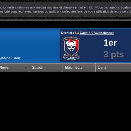
ctionnalités relatives aux médias sociaux et d'analyser notre trafic. Nous partageons égaleme
ns que vous leur avez fournies ou qu'ils ont collectées lors de votre utilisation de leurs servi
Dernier :
L3
Caen 4-0 Valenciennes
1er
3 pts
alherbe Caen
News
Saison
Multimédia
Liens