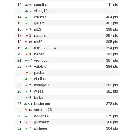
12.
coqpitre
411 pts
+6
-
viking12
+6
14.
offensif
404 pts
+2
15.
gerard
401 pts
+3
16.
jg13
398 pts
-3
17.
papass
397 pts
-2
18.
dd50
395 pts
-10
19.
mickey-du-14
394 pts
+2
20.
beber
392 pts
-3
21.
viking63
387 pts
+10
22.
valetstef
384 pts
+3
-
pacha
-1
-
clodius
+3
25.
malaga50
382 pts
-2
26.
wiseal
381 pts
+1
-
bmbm
+1
28.
bestmanu
378 pts
+11
-
sm.caen76
-15
30.
adrien14
375 pts
+2
31.
grimteam
368 pts
-1
32.
philippe
364 pts
+6