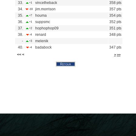
33.
vincetheback
358 pts
+1
34.
jim.morrison
357 pts
-10
35.
houma
354 pts
+7
36.
suppsmc
352 pts
+1
37.
hophophop09
351 pts
+2
38.
renard
348 pts
-4
-
melenik
+3
40.
badabock
347 pts
-4
<< <
>
>>
Retour