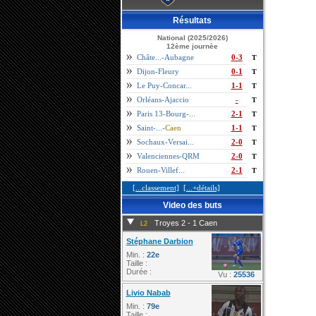
Résultats
National (2025/2026)
12ème journèe
Châte...-Aubagne
0-3
T
Dijon-Fleury
0-1
T
Le Puy-Concar...
1-1
T
Orléans-Ajaccio
-
T
Paris 13-Bourg-...
2-1
T
Saint-...-
Caen
1-1
T
Sochaux-Versai...
2-0
T
Valenciennes-QRM
2-0
T
Rouen-Villef...
2-1
T
[...classement]
[...+détails]
Video des buts
Troyes 2 - 1 Caen
L2
Stéphane Darbion
Min. :
22e
Taille :
Durée :
Vu :
25536
Livio Nabab
Min. :
79e
Taille :