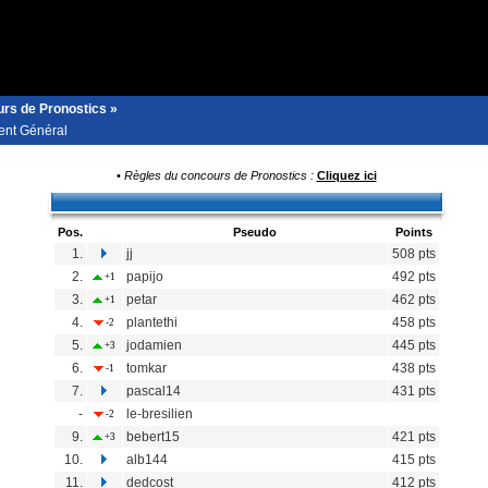
rs de Pronostics »
nt Général
•
Règles du concours de Pronostics :
Cliquez ici
Pos.
Pseudo
Points
1.
jj
508 pts
2.
papijo
492 pts
+1
3.
petar
462 pts
+1
4.
plantethi
458 pts
-2
5.
jodamien
445 pts
+3
6.
tomkar
438 pts
-1
7.
pascal14
431 pts
-
le-bresilien
-2
9.
bebert15
421 pts
+3
10.
alb144
415 pts
11.
dedcost
412 pts