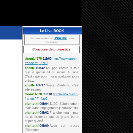
Le L!ve BOOK
s'incrire
Se connecter ou
pour
intervenir.
Concours de pronostics