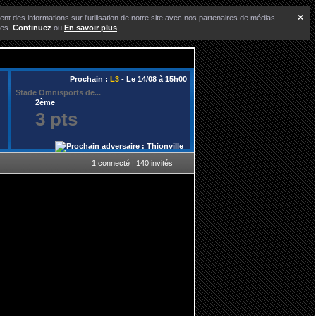
×
nt des informations sur l'utilisation de notre site avec nos partenaires de médias
ces.
Continuez
ou
En savoir plus
Prochain :
L3
- Le
14/08 à 15h00
Stade Omnisports de...
2ème
3 pts
1 connecté | 140 invités