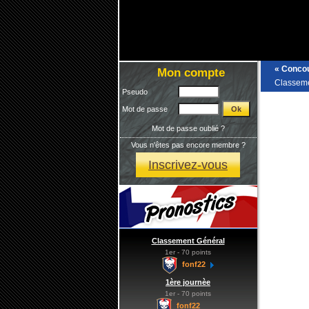
« Concou
Mon compte
Classeme
Pseudo
Mot de passe
Mot de passe oublié ?
Vous n'êtes pas encore membre ?
Inscrivez-vous
Classement Général
1er - 70 points
fonf22
1ère journèe
1er - 70 points
fonf22