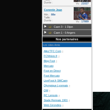
Durée :
Vu :
21027
Corentin Jean
Min. :
88e
Taille :
Durée :
Vu :
17889
Caen 3 - 1 Dijon
L2
Caen 1 - 0 Angers
L2
Nos partenaires
Les sites Amis
AllezTFC.Com
+
FCNhisto.fr
+
Blog Foot
+
Mercato
Foot en Direct
Foot Mercato
LiveFoot.fr SMCaen
Olympique Lyonnais
+
OM
+
RC Lensois
+
Stade Rennais 1901
+
Web Girondins
+