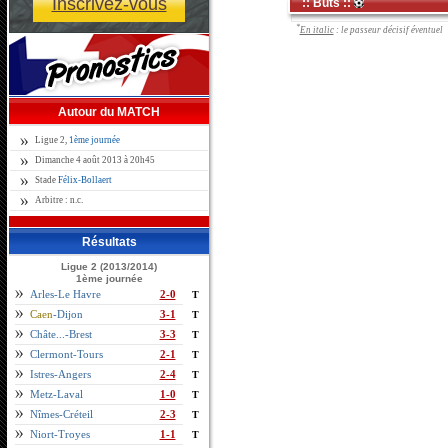
Inscrivez-vous
:: Buts ::
*
En italic
: le passeur décisif éventuel
Autour du MATCH
Ligue 2,
1ème journée
Dimanche 4 août 2013 à 20h45
Stade
Félix-Bollaert
Arbitre : n.c.
Résultats
Ligue 2 (2013/2014)
1ème journée
Arles-Le Havre
2-0
T
Caen
-Dijon
3-1
T
Châte...-Brest
3-3
T
Clermont-Tours
2-1
T
Istres-Angers
2-4
T
Metz-Laval
1-0
T
Nîmes-Créteil
2-3
T
Niort-Troyes
1-1
T