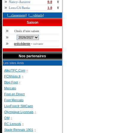
Nancy-Auxerre
0-0
T
Lens-CA Bastia
1-0
T
[...classement]
[...+détails]
Saison
Choix d'une saison
précédente
-
suivante
Nos partenaires
Les sites Amis
AllezTFC.Com
+
FCNhisto.fr
+
Blog Foot
+
Mercato
Foot en Direct
Foot Mercato
LiveFoot.fr SMCaen
Olympique Lyonnais
+
OM
+
RC Lensois
+
Stade Rennais 1901
+