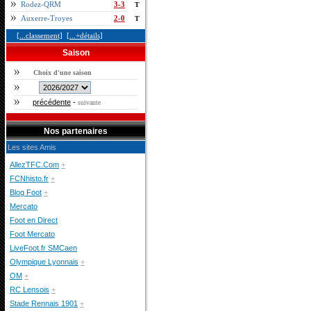
Rodez-QRM
3-3
T
Auxerre-Troyes
2-0
T
[...classement]
[...+détails]
Saison
Choix d'une saison
précédente
-
suivante
Nos partenaires
Les sites Amis
AllezTFC.Com
+
FCNhisto.fr
+
Blog Foot
+
Mercato
Foot en Direct
Foot Mercato
LiveFoot.fr SMCaen
Olympique Lyonnais
+
OM
+
RC Lensois
+
Stade Rennais 1901
+