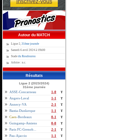
Inscrivez-vous
Autour du MATCH
Ligue 2,
31ème journée
Samedi 6 avril 2024 à 19h00
Stade
du Roudourou
Arbitre : n.c.
Résultats
Ligue 2 (2023/2024)
31ème journée
ASSE-Concarneau
1-0
T
Angers-Laval
1-1
T
Annecy-VA
2-1
T
Bastia-Dunkerque
1-1
T
Caen
-Bordeaux
0-1
T
Guingamp-Amiens
0-0
T
Paris FC-Grenob...
2-1
T
Pau-Ajaccio
1-1
T