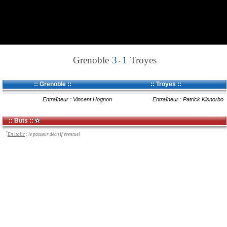
Grenoble
3
1
Troyes
-
:: Grenoble ::
:: Troyes ::
Entraîneur : Vincent Hognon
Entraîneur : Patrick Kisnorbo
:: Buts ::
*
En italic
: le passeur décisif éventuel