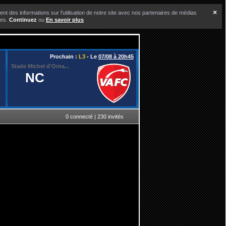
×
nt des informations sur l'utilisation de notre site avec nos partenaires de médias
ces.
Continuez
ou
En savoir plus
Prochain :
L3
- Le
07/08 à 20h45
Stade Michel d'Orna...
NC
0 connecté | 230 invités