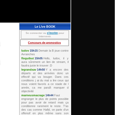
Le L!ve BOOK
s'incrire
Se connecter ou
pour
intervenir.
Concours de pronostics