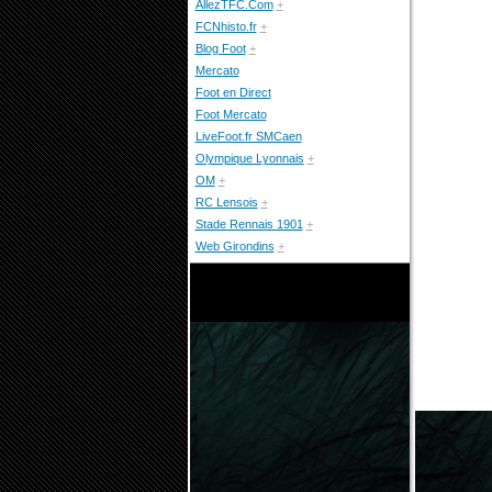
AllezTFC.Com
+
FCNhisto.fr
+
Blog Foot
+
Mercato
Foot en Direct
Foot Mercato
LiveFoot.fr SMCaen
Olympique Lyonnais
+
OM
+
RC Lensois
+
Stade Rennais 1901
+
Web Girondins
+