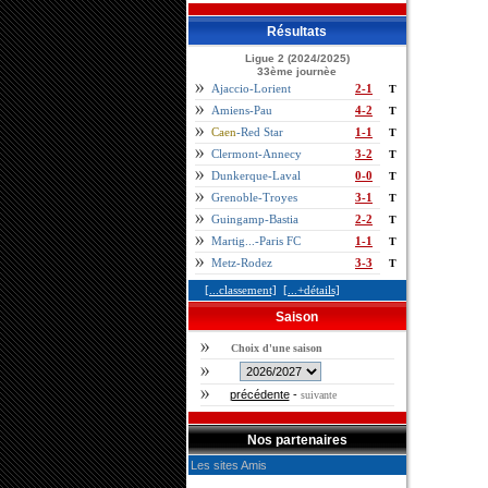
Résultats
Ligue 2 (2024/2025)
33ème journèe
Ajaccio-Lorient
2-1
T
Amiens-Pau
4-2
T
Caen
-Red Star
1-1
T
Clermont-Annecy
3-2
T
Dunkerque-Laval
0-0
T
Grenoble-Troyes
3-1
T
Guingamp-Bastia
2-2
T
Martig...-Paris FC
1-1
T
Metz-Rodez
3-3
T
[...classement]
[...+détails]
Saison
Choix d'une saison
précédente
-
suivante
Nos partenaires
Les sites Amis