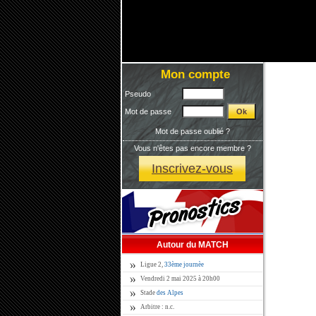
Mon compte
Pseudo
Mot de passe
Mot de passe oublié ?
Vous n'êtes pas encore membre ?
Inscrivez-vous
Autour du MATCH
Ligue 2,
33ème journèe
Vendredi 2 mai 2025 à 20h00
Stade
des Alpes
Arbitre : n.c.