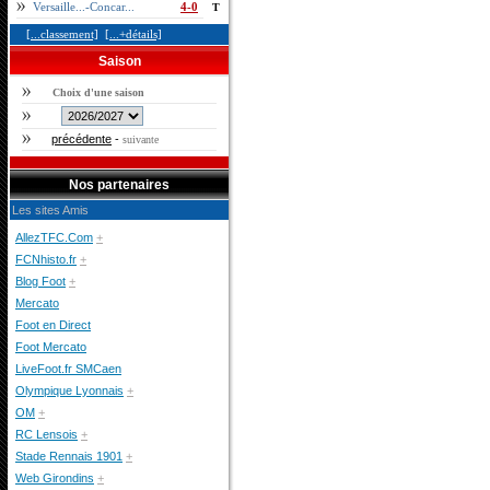
Versaille...-Concar...
4-0
T
[...classement]
[...+détails]
Saison
Choix d'une saison
précédente
-
suivante
Nos partenaires
Les sites Amis
AllezTFC.Com
+
FCNhisto.fr
+
Blog Foot
+
Mercato
Foot en Direct
Foot Mercato
LiveFoot.fr SMCaen
Olympique Lyonnais
+
OM
+
RC Lensois
+
Stade Rennais 1901
+
Web Girondins
+