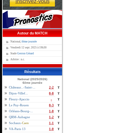
Inscrivez-vous
Autour du MATCH
National,
6ème journèe
Vendredi 12 sept. 2025 à 19h30
Stade
Geston Gérard
Arbitre : n.c.
Résultats
National (2025/2026)
6ème journèe
Châteaur...-Saint-...
2-2
T
Dijon-Villef...
0-0
T
Fleury-Ajaccio
-
T
Le Puy-Rouen
0-3
T
Orléans-Bourg-...
1-0
T
QRM-Aubagne
1-2
T
Sochaux-
Caen
1-1
T
VA-Paris 13
1-0
T