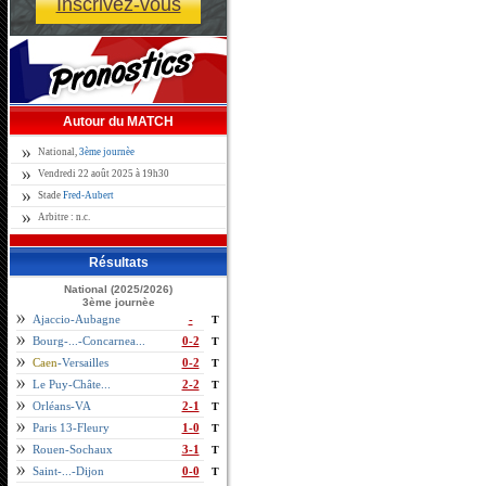
Inscrivez-vous
Autour du MATCH
National,
3ème journèe
Vendredi 22 août 2025 à 19h30
Stade
Fred-Aubert
Arbitre : n.c.
Résultats
National (2025/2026)
3ème journèe
Ajaccio-Aubagne
-
T
Bourg-...-Concarnea...
0-2
T
Caen
-Versailles
0-2
T
Le Puy-Châte...
2-2
T
Orléans-VA
2-1
T
Paris 13-Fleury
1-0
T
Rouen-Sochaux
3-1
T
Saint-...-Dijon
0-0
T