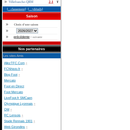
Villefranche-QRM
2-1
T
[...classement]
[...+détails]
Saison
Choix d'une saison
précédente
-
suivante
Nos partenaires
Les sites Amis
AllezTFC.Com
+
FCNhisto.fr
+
Blog Foot
+
Mercato
Foot en Direct
Foot Mercato
LiveFoot.fr SMCaen
Olympique Lyonnais
+
OM
+
RC Lensois
+
Stade Rennais 1901
+
Web Girondins
+