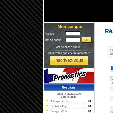
Mon compte
Ré
Pseudo
Mot de passe
Mot de passe oublié ?
Cl
Vous n'êtes pas encore membre ?
co
Inscrivez-vous
2
2
Résultats
Ligue 3 (2026/2027)
1ère journèe
-
82'
Aubagn...-Thion...
-
82'
Bastia-Le Puy
-
82'
Bourg-...-Ville...