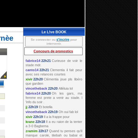
Le L!ve BOOK
rnèe
s'incrire
Se connecter ou
pour
intervenir.
Concours de pronostics