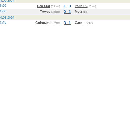
8.09.2024
4h00
Red Star
1
3
Paris FC
-
(14ème)
(2ème)
0h00
Troyes
2
1
Metz
-
(18ème)
(1er)
0.09.2024
0h45
Guingamp
3
1
Caen
-
(7ème)
(13ème)