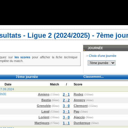
sultats - Ligue 2 (2024/2025) - 7ème jou
JOURNÉE
>
Choix d'une journée
iquez sur
les scores
pour afficher la
fiche technique
mplète
du match.
7ème journèe
Classement...
Date
Match
/
Score
7.09.2024
0h00
Amiens
2
1
Rodez
-
(11ème)
(16ème)
Bastia
2
2
Annecy
-
(6ème)
(4ème)
Grenoble
3
0
Clermont
-
(8ème)
(15ème)
Laval
3
1
Pau
-
(12ème)
(5ème)
Lorient
3
0
Ajaccio
-
(10ème)
(9ème)
Martigues
1
1
Dunkerque
-
(17ème)
(3ème)