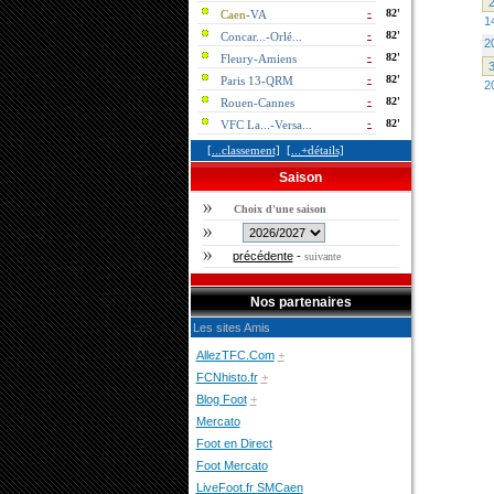
2
-
82'
Caen
-VA
1
-
82'
Concar...-Orlé...
2
-
82'
Fleury-Amiens
3
-
82'
Paris 13-QRM
2
-
82'
Rouen-Cannes
-
82'
VFC La...-Versa...
[...classement]
[...+détails]
Saison
Choix d'une saison
précédente
-
suivante
Nos partenaires
Les sites Amis
AllezTFC.Com
+
FCNhisto.fr
+
Blog Foot
+
Mercato
Foot en Direct
Foot Mercato
LiveFoot.fr SMCaen