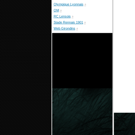
Olympique Lyonnais
+
OM
+
RC Lensois
+
Stade Rennais 1901
+
Web Girondins
+