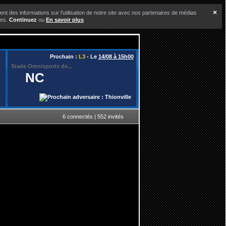
×
nt des informations sur l'utilisation de notre site avec nos partenaires de médias
ces.
Continuez
ou
En savoir plus
Prochain :
L3
- Le
14/08 à 15h00
Stade Omnisports de...
NC
6 connectés | 552 invités