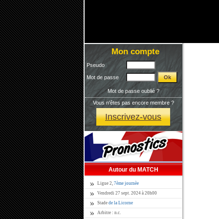
Mon compte
Pseudo
Mot de passe
Mot de passe oublié ?
Vous n'êtes pas encore membre ?
Inscrivez-vous
Autour du MATCH
Ligue 2,
7ème journèe
Vendredi 27 sept. 2024 à 20h00
Stade
de la Licorne
Arbitre : n.c.