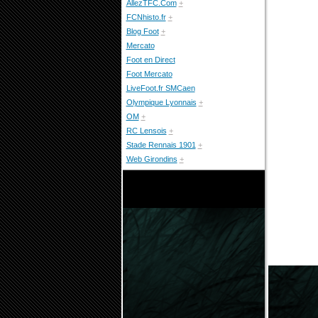
AllezTFC.Com
+
FCNhisto.fr
+
Blog Foot
+
Mercato
Foot en Direct
Foot Mercato
LiveFoot.fr SMCaen
Olympique Lyonnais
+
OM
+
RC Lensois
+
Stade Rennais 1901
+
Web Girondins
+