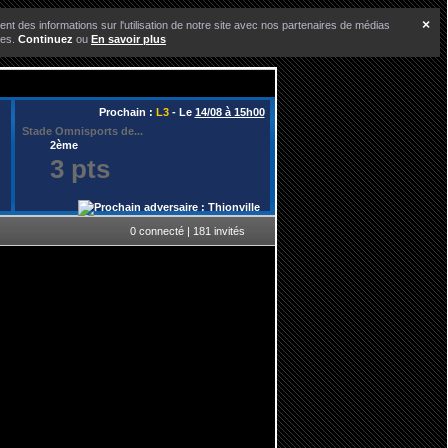
×
nt des informations sur l'utilisation de notre site avec nos partenaires de médias
ces.
Continuez
ou
En savoir plus
Prochain :
L3
- Le
14/08 à 15h00
Stade Omnisports de...
2ème
3 pts
0 connecté | 181 invités