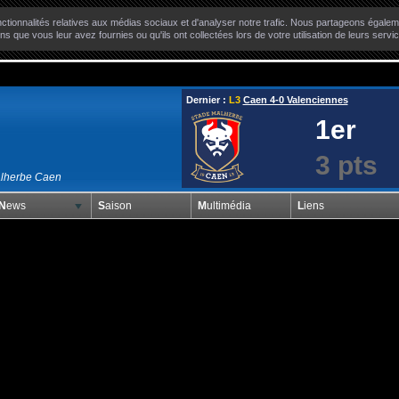
ctionnalités relatives aux médias sociaux et d'analyser notre trafic. Nous partageons égaleme
ns que vous leur avez fournies ou qu'ils ont collectées lors de votre utilisation de leurs servi
Dernier :
L3
Caen 4-0 Valenciennes
1er
3 pts
alherbe Caen
News
Saison
Multimédia
Liens