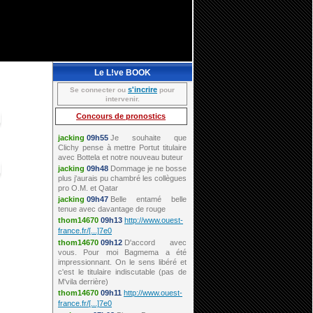
Le L!ve BOOK
s'incrire
Se connecter ou
pour
intervenir.
Concours de pronostics