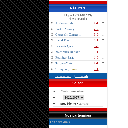
Résultats
Ligue 2 (2024/2025)
7ème journèe
Amiens-Rodez
2-1
T
Bastia-Annecy
2-2
T
Grenoble-Clermo...
3-0
T
Laval-Pau
3-1
T
Lorient-Ajaccio
3-0
T
Martigues-Dunker...
1-1
T
Red Star-Paris ...
1-3
T
Troyes-Metz
2-1
T
Guingamp-
Caen
3-1
T
[...classement]
[...+détails]
Saison
Choix d'une saison
précédente
-
suivante
Nos partenaires
Les sites Amis