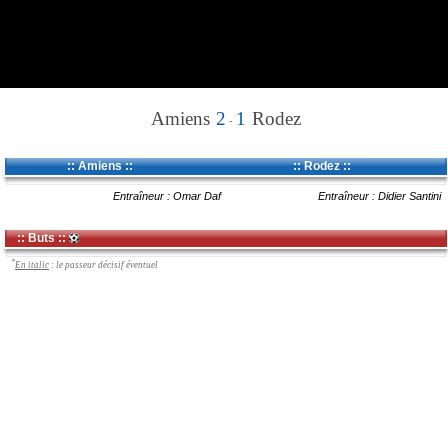
Amiens
2
1
Rodez
-
:: Amiens ::
:: Rodez ::
Entraîneur : Omar Daf
Entraîneur : Didier Santini
:: Buts ::
*
En italic
: le passeur décisif éventuel