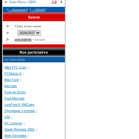
Saint-Brieuc-QRM
3-0
T
[...classement]
[...+détails]
Saison
Choix d'une saison
précédente
-
suivante
Nos partenaires
Les sites Amis
AllezTFC.Com
+
FCNhisto.fr
+
Blog Foot
+
Mercato
Foot en Direct
Foot Mercato
LiveFoot.fr SMCaen
Olympique Lyonnais
+
OM
+
RC Lensois
+
Stade Rennais 1901
+
Web Girondins
+