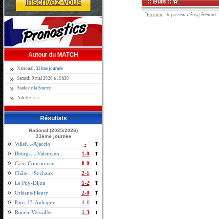
Inscrivez-vous
:: Buts ::
*
En italic
: le passeur décisif éventuel
Autour du MATCH
National,
33ème journèe
Samedi 9 mai 2026 à 19h30
Stade
de la Source
Arbitre : n.c.
Résultats
National (2025/2026)
33ème journèe
Villef...-Ajaccio
-
T
Bourg-...-Valencien...
1-0
T
Caen
-Concarneau
0-0
T
Châte...-Sochaux
2-1
T
Le Puy-Dijon
1-2
T
Orléans-Fleury
2-0
T
Paris 13-Aubagne
1-1
T
Rouen-Versailles
1-3
T