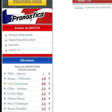
Inscrivez-vous
:: Buts ::
*
En italic
: le passeur décisif éventuel
Autour du MATCH
National,
33ème journèe
Samedi 9 mai 2026 à 19h30
Stade
Pelé
Arbitre : n.c.
Résultats
National (2025/2026)
33ème journèe
Villef...-Ajaccio
-
T
Bourg-...-Valencien...
1-0
T
Caen
-Concarneau
0-0
T
Châte...-Sochaux
2-1
T
Le Puy-Dijon
1-2
T
Orléans-Fleury
2-0
T
Paris 13-Aubagne
1-1
T
Rouen-Versailles
1-3
T