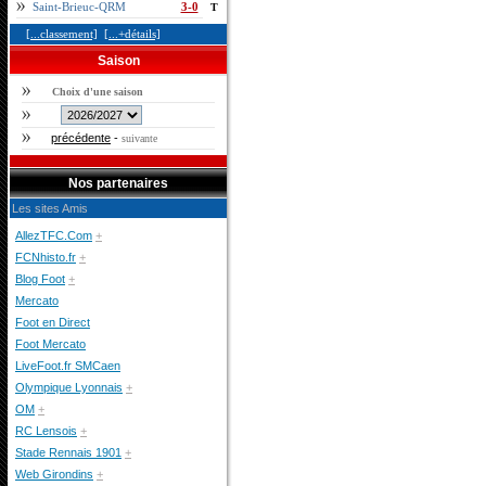
Saint-Brieuc-QRM
3-0
T
[...classement]
[...+détails]
Saison
Choix d'une saison
précédente
-
suivante
Nos partenaires
Les sites Amis
AllezTFC.Com
+
FCNhisto.fr
+
Blog Foot
+
Mercato
Foot en Direct
Foot Mercato
LiveFoot.fr SMCaen
Olympique Lyonnais
+
OM
+
RC Lensois
+
Stade Rennais 1901
+
Web Girondins
+